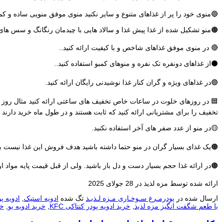
🔵منوی خود را پر از غذاهای متنوع و سایر نکنید منوی موفق منویی ساده و ک
🟤منو تشکيل شده از غذا پیش غذا و سالاد هایی با چیدمان رنگانگ و سس ه
🔴 در منوی موفق غذاهای شاخص و با کیفیت ارائه کنید..
⚫️از غذاهای دونفره تک نفره و منوهای کمبو استفاده کنید..
🟣در غذاهای ویژه و گران کنار غذا نوشیدنی رایگان ارائه کنید.
تخفیف را برای مشتریانی ارائه کنید که ثابت هستند و در طول ماه خرید دارند
🟡در منو از عدد صفر های آخر استفاده نکنید.
🟠یک غذای بسیار گران در منو حتما داشته باشید هدف فروش این غذا نیست بل
🟤در ارائه غذا حجم بسیار دست و دل باز باشید. ولی از قبل قیمت پایه مواد اول
ارائه شده توسط مزه لذیذ در 28 جولای 2025
ارسال شده در
پودرمـرغ سـوخـاری مـزه لـذیـذ
تگ شده
ادویه استیک
,
ادویه 
با طعم شگفت انگیز مزه لذیذ
,
خرید ادویه پودر کنتاکی KFC
,
خرید ادویه یو
,
خر