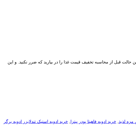
وت در ساعات خاص تخفيف های ساعتی ارائه کنید مثال روز سه شنبه پیتزا با 40درصد تخفیف و نوشیدنی رایگان از ساعت 17 الی 19 /در این حالت قبل از محاسبه تخفیف قیمت غذا را در بیارید که ضرر نکنید. و این
مزه لذیذ
,
خرید ادوبه فاهیتا پودر پیتزا
,
خرید ادویه استیک تندلایزر ادویه برگر