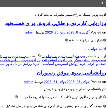
ادویه پودر استیک مرغ+دستور مصرف مرینت کردن
بازاریابی کاربردی و طلایی فروش برای فست‌فود
Posted on
آگوست 8, 2025
ژوئن 26, 2026
توسط
admin
🟣بازاریابی برای فست‌فود🟣
ادامه خواندن
→
ارسال شده در
پودرمـرغ سـوخـاری مـزه لـذیـذ
تگ شده
آرد سوخاری نرمال (ر
سیب‌زمینی ماهی میگو
,
خرید ادویه استیک تندلایزر ادویه برگر با طعم شگفت ا
عمده و خرده
,
خرید روکش استریپس اسپایسی
,
خرید روکش نرمال کاور اسپا
روانشناسی منوی موفق رستوران
Posted on
جولای 28, 2025
جولای 31, 2025
توسط
admin
✅روانشناسی اصلی منوی موفق و پر فروش
🟡کاربردی و طلایی ترین نکات ک حاصل سالها تجربه ما میباشد.🟡
🟣 قیمت گذاری در منو رستورانی از آیتم های شاخص و پر فروش تشکیل شده و آخ