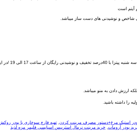
م آیتم است
ای شاخص و نوشیدنی های دست ساز میباشد.
🟦 در روزهای خل
که ارزش دادن به منو میباشد.
یه را داشته باشید.
پودر استیک مرغ+دستور مصرف مرینت کردن
,
تهیه فارچ سوخاری با پودر روکش 
ید پودر آرومات
,
خرید مرینت نرمال استریپس اسپایسی فلیمر مزه لذیذ