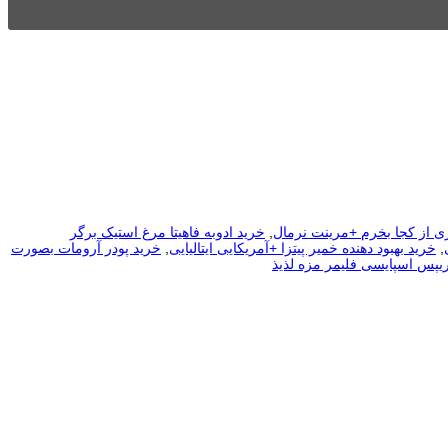
ی از کجا بخرم +مرینت نرمال
,
خرید ادوبه فاهیتا مرغ استیک برگر
,
خرید بهبود دهنده خمیر پیتزا +آمریکایی ایتالیایی
,
خرید پودر آرومات بصورت
یپس اسپایسی فلیمر مزه لذیذ