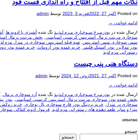
نکات مهم قبل از افتتاح و راه اندازی فست فود
Posted on
اکتبر 27, 2022
فوریه 3, 2023
توسط
admin
ادامه خواندن
→
ارسال شده در
پودرمـرغ سـوخـاری مـزه لـذیـذ
تگ شده
آشپزی با ادویه ها
,
آش
سوخاری مرینت نرمال استريپس کریسپی اسپایسی
,
پخش مرینت نرمال اسپا
سس سوخاری سس استریپس
,
تهیه فیله استریپس سوخاری در منزل مزه لذی
پودر تندلایزر پودر استیک فلیمر
,
خرید عمده پودرِ آرومات
,
خرید عمده پودر دود
رستورانی مزه لذیذ
دستگاه هنی پنی چيست
Posted on
اکتبر 27, 2021
ژوئن 12, 2024
توسط
admin
ادامه خواندن
→
ارسال شده در
پودرمـرغ سـوخـاری مـزه لـذیـذ
تگ شده
آرد سوخاری نرمال
,
آ
پخش عمده پودر سوخاری مرینت نرمال استريپس کریسپی اسپایسی
,
پودر پیت
سوخاری در منزل
,
خرید بردینگ پودر قارچ سوخاری بال یوخاری
,
خرید روکش 
پیتزا و سایر طعم دهنده های رستورانی مزه لذیذ
,
فرمول ادویه کنتاکی سوخار
UPDATING
جستجو
جستجو