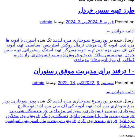
طرز تهیه سس خردل
Posted on
فوریه 5, 2024
می 3, 2024
توسط
admin
ادامه خواندن
→
ارسال شده در
پودرمـرغ سـوخـاری مـزه لـذیـذ
تگ شده
آشپزی با ادویه ها
مزه لذیذ
,
ادویه کاری مرینت نرمال روکش استریپس اسپایسی
,
تهیه ادویه
کی اف سی مزه لذیذ
,
تهیه ادویه همبرگر
,
تهیه استیک رستورانی
,
تهیه سس
خردل
,
تهیه سس سالاد
,
خرید و فروش ادویه مرغ سوخاری
,
راز ادویه
کنتاکی
,
فرمول ادویه kfc
,
مزه لذئ
۱۰ ترفند برای مدیریت موفق رستوران
Posted on
سپتامبر 6, 2022
اکتبر 13, 2022
توسط
admin
ادامه خواندن
→
ارسال شده در
پودرمـرغ سـوخـاری مـزه لـذیـذ
تگ شده
پودر سوخاری
,
پودر
مرغ سوخاری مزه لذیذ
,
تهیه ادویه کی اف سی مزه لذیذ
,
تهیه قارچ
سوخاری
,
تهیه مرغ سوخاری رستورانی مزه لذیذ
,
خرید دستگاه هنی پنی
,
خرید مرینت نرمال با قیمت مزه لذیذ
,
دستگاه بردینگ
,
فروش پودر تندلایزر
مزه لذیذ
,
فروش عمده پودر کره
,
فروش مرینت نرمال استریپس اسپایسی
مزه لذیذ
UPDATING