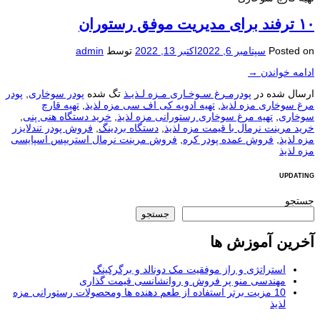
۱۰ ترفند برای مدیریت موفق رستوران
Posted on
سپتامبر 6, 2022
اکتبر 13, 2022
توسط
admin
ادامه خواندن
→
ارسال شده در
پودرمـرغ سـوخـاری مـزه لـذیـذ
تگ شده
پودر سوخاری
,
پودر
مرغ سوخاری مزه لذیذ
,
تهیه ادویه کی اف سی مزه لذیذ
,
تهیه قارچ
سوخاری
,
تهیه مرغ سوخاری رستورانی مزه لذیذ
,
خرید دستگاه هنی پنی
,
خرید مرینت نرمال با قیمت مزه لذیذ
,
دستگاه بردینگ
,
فروش پودر تندلایزر
مزه لذیذ
,
فروش عمده پودر کره
,
فروش مرینت نرمال استریپس اسپایسی
مزه لذیذ
UPDATING
جستجو
جستجو
آخرین آموزش ها
استراتژی و راز موفقیت مک دونالد و برگرکینگ
مهندسی منو پر فروش و روانشانسی قیمت گذاری
10 مزیت برتر استفاده از طعم دهنده ها ومحصولات رستورانی مزه
لذیذ