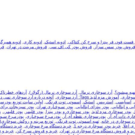
فست فود، فر پیتزا و سرخ کن کنتاکی
,
ادویه استیک
,
ادویه کاری
,
ادویه همبرگر
روش پودر سس سزار
,
فروش پودر کی اف سی
,
فروش مرینت در تهران
,
فر
هیه میشود؟
,
آرد سوخاری نرمال
,
آرد سوخاری نرمال (رگولار)
,
آردهای خطرناک
سوخاری
,
آموزش مزه لذیذ Tags: آرد سوخاری
,
آنچه درباره آرد سوخاری نمی دا
,
اسپایسی
,
استریپس
,
استیک
,
اسموتی توت فرنگی
,
اولین سایت توزیع پودرس
یی و ایتالیایی
,
پودر پیتزای ایتالیایی
,
پودر سـوخـاری تهران
,
پودر سبزیجات برای
,
پودر سوخاری مزه لذیذ
,
پودر سوخاری و پودر پیتزا
,
پودر فلیمر
,
پودر فلیمر،
,
پ
اری دات آی آر
,
پودرسوخاری نقطه آی آر
,
پودرمـرغ سـوخـاری
,
پودرمـرغ سـوخ
رد سوخاري در خانه
,
تهیه اسموتی توت فرنگی
,
توزيع مرينه و روکش سوخاري(
ی اعلا
,
خرید پودر سوخاری درجه 1
,
خرید دستگاه مرغ سوخاری
,
خرید دستگاه 
ید و فروش دستگاه مرغ سوخاری در تهران
,
خرید و فروش سرخ کن
,
خرید و 