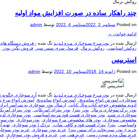
روکش نرمال
چند راهکار ساده در صورت افزایش مواد اولیه
Posted on
سپتامبر 3, 2022
سپتامبر 4, 2022
توسط
admin
ادامه خواندن
→
ارسال شده در
پودرمـرغ سـوخـاری مـزه لـذیـذ
تگ شده
- فروش دستگاه های 
روکش اسپایسی
,
روکش نرمال
,
فرمول سری سس سیر
,
فروش بگین پودر
,
ف
استریپس
Posted on
ژانویه 14, 2018
سپتامبر 10, 2022
توسط
admin
استریپس گلد
ارسال شده در
پودرمـرغ سـوخـاری مـزه لـذیـذ
تگ شده
آرد سوخاری چگونه ت
سوخاری، آموزش انواع ساندویچ.
,
آموزش انواع ساندویچ
,
آموزش انواع مرغ 
ادویه مخصوص جوجه کباب وبال کبابی
,
ارسال پودر سوخاری به سراسر ایران
پودر پرک سوخاری نرمال
,
پودر پیتزا
,
پودر پیتزای آمریکایی
,
پودر پیتزای آمریکا
سوخاری درشت
,
پودر سوخاری فست فود مرینه اسپایسی
,
پودر سوخاری لذیذ
مخصوص سوخاری
,
پودر های مخصوص مرغ سوخاری
,
پودرسوخاری
,
پودرسوخ
واسپایسی
,
پیتزا
,
پیتزا، فست فود و کافی شاپ.
,
تردک | پودر سوخاری
,
تهيه آ
خرید + پودر سبزیجات برای سس پیتزا
,
خرید پودر سوخاری
,
خرید پودر سوخار
خرید نمک ویژه سیب زمینی
,
خرید هنی پنی
,
خرید و فروش پودر سوخاری
,
خر