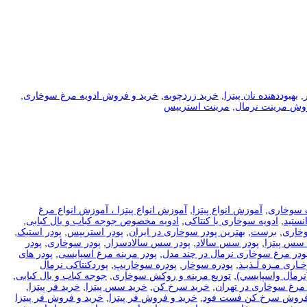
,
بهبوددهنده نان پیتزا
,
خرید زردچوبه
,
خرید و فروش ادویه مرغ سوخاری
,
وش مرینت نرمال
,
مرینت استریپس
 سوخاری
,
آموزش انواع پیتزا
,
آموزش انواع پیتزا ، آموزش انواع مرغ
نستید
,
ادویه سوخاری یا کنتاکی
,
ادویه مخصوص جوجه کباب و بال کبابی
,
وخاری
,
برست
,
بهترین پودر سوخاری در ایران
,
پودر استریپس
,
پودر استیک
,
 سس پیتزا
,
پودر سس سالاد
,
پودر سس سالادسزار
,
پودر سوخاری
,
پودر
ودر مرغ سوخاری نرمال در چند مدل
,
پودر مرینه مرغ اسپایسی
,
پودر های
ـاری مـزه لـذیـذ
,
پودره سوخار
,
پودره سوخاریپ
,
پوردکنتاکی نرمال
نرمال واسپايسي)
,
توزیع مرینه و روکش سوخاری
,
جوجه کباب و بال کبابی
,
مرغ سوخاری در تهران
,
خرید سرخ کن
,
خرید سس پیتزا
,
خرید فر پیتزا
,
فروش سرخ کن فست فود
,
خرید و فروش فر پیتزا
,
خرید و فروش فر پیتزا