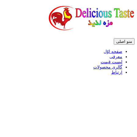
پرش
منو اصلی
به
محتوی
صفحه اوّل
معرفی
لیست قیمت
گالری محصولات
ارتباط