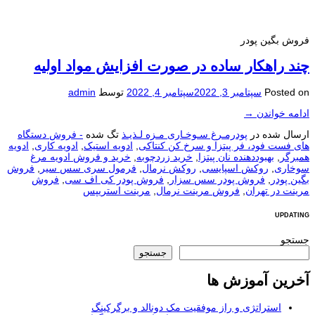
فروش بگین پودر
چند راهکار ساده در صورت افزایش مواد اولیه
Posted on
سپتامبر 3, 2022
سپتامبر 4, 2022
توسط
admin
ادامه خواندن
→
ارسال شده در
پودرمـرغ سـوخـاری مـزه لـذیـذ
تگ شده
- فروش دستگاه
های فست فود، فر پیتزا و سرخ کن کنتاکی
,
ادویه استیک
,
ادویه کاری
,
ادویه
همبرگر
,
بهبوددهنده نان پیتزا
,
خرید زردچوبه
,
خرید و فروش ادویه مرغ
سوخاری
,
روکش اسپایسی
,
روکش نرمال
,
فرمول سری سس سیر
,
فروش
بگین پودر
,
فروش پودر سس سزار
,
فروش پودر کی اف سی
,
فروش
مرینت در تهران
,
فروش مرینت نرمال
,
مرینت استریپس
UPDATING
جستجو
جستجو
آخرین آموزش ها
استراتژی و راز موفقیت مک دونالد و برگرکینگ