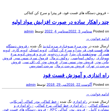
– فروش دستگاه های فست فود، فر پیتزا و سرخ کن کنتاکی
چند راهکار ساده در صورت افزایش مواد اولیه
Posted on
سپتامبر 3, 2022
سپتامبر 4, 2022
توسط
admin
ادامه خواندن
→
ارسال شده در
پودرمـرغ سـوخـاری مـزه لـذیـذ
تگ شده
- فروش دستگاه
های فست فود، فر پیتزا و سرخ کن کنتاکی
,
ادویه استیک
,
ادویه کاری
,
ادویه
همبرگر
,
بهبوددهنده نان پیتزا
,
خرید زردچوبه
,
خرید و فروش ادویه مرغ
سوخاری
,
روکش اسپایسی
,
روکش نرمال
,
فرمول سری سس سیر
,
فروش
بگین پودر
,
فروش پودر سس سزار
,
فروش پودر کی اف سی
,
فروش
مرینت در تهران
,
فروش مرینت نرمال
,
مرینت استریپس
راه اندازی و آموزش فست فود
Posted on
آگوست 22, 2016
می 29, 2018
توسط
admin
ادامه خواندن
→
ارسال شده در
راه اندازی
تگ شده
- خط کنتاکی پودر کنتاکی آمریکایی
دستگاه کنتاکی
,
- راه اندازی خط کنتاکی مرغ کنتاکی
,
- راه اندازی و
مشاوره کامل
,
- فروش پودر کنتاکی KFC
,
- فروش دستگاه های فست فود،