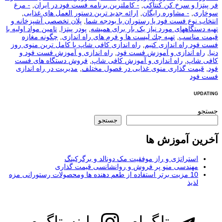
فر پیتزا و سرخ کن کنتاکی
,
- کاملترین برنامه فست فود در ایران
,
- مرغ
سوخاری
,
- مشاوره رایگان
,
ارائه جدید ترین دستور العمل های غذایی
,
انتخاب نوع فست فود یا رستوران با بودجه شما
,
پلان تخصصی آشپزخانه و
تهیه دستگاههای مورد نیاز یک بار برای همیشه
,
پودر پیتزا
,
تامین مواد اولیه با
قیمت مناسب
,
تهیه چك لیست ها و فرم های راه اندازی
,
چگونه مغازه
فست فود راه اندازی کنیم
,
راه اندازی کافی شاپ با کامل ترین منوی روز
دنیا
,
راه اندازی و آموزش فست فود
,
راه اندازی و آموزش فست فود و
کافی شاپ
,
راه اندازی و آموزش کافی شاپ
,
فروش دستگاه های فست
فود
,
قیمت گذاری منوی غذایی در فصول مختلف
,
مدیریت در راه اندازی
فست فود
UPDATING
جستجو
جستجو
آخرین آموزش ها
استراتژی و راز موفقیت مک دونالد و برگرکینگ
مهندسی منو پر فروش و روانشانسی قیمت گذاری
10 مزیت برتر استفاده از طعم دهنده ها ومحصولات رستورانی مزه
لذیذ
تلگرام
اینستاگرم