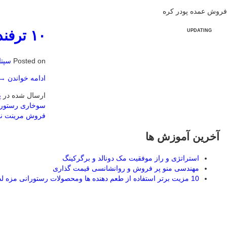
فروش عمده پودر کره
۱۰ ترفند برای مدیریت موفق رستوران
UPDATING
Posted on
سپتامبر
ادامه خواندن
→
ارسال شده در
پ
سوخاری رستوران
فروش مرینت نر
آخرین آموزش ها
استراتژی و راز موفقیت مک دونالد و برگرکینگ
مهندسی منو پر فروش و روانشانسی قیمت گذاری
10 مزیت برتر استفاده از طعم دهنده ها ومحصولات رستورانی مزه لذیذ