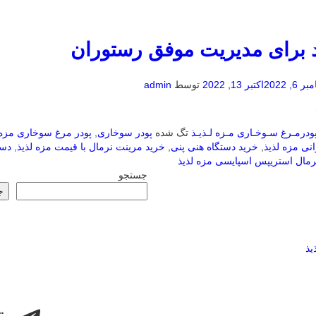
 6, 2022
اکتبر 13, 2022
توسط
admin
ودرمـرغ سـوخـاری مـزه لـذیـذ
تگ شده
پودر سوخاری
,
پودر مرغ سوخاری مزه 
ی مزه لذیذ
,
خرید دستگاه هنی پنی
,
خرید مرینت نرمال با قیمت مزه لذیذ
,
دست
مال استریپس اسپایسی مزه لذیذ
جستجو
ج
ت