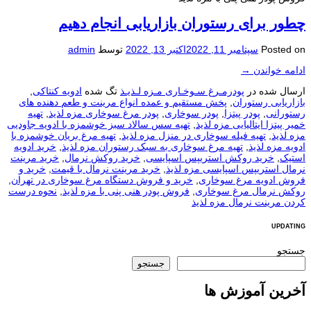
چطور برای رستوران بازاریابی انجام دهیم
Posted on
سپتامبر 11, 2022
اکتبر 13, 2022
توسط
admin
ادامه خواندن
→
ارسال شده در
پودرمـرغ سـوخـاری مـزه لـذیـذ
تگ شده
ادویه کنتاکی
,
بازاریابی رستوران
,
پخش مستقیم و عمده انواع مرینت و طعم دهنده های
رستورانی
,
پودر پیتزا
,
پودر سوخاری
,
پودر مرغ سوخاری مزه لذیذ
,
تهیه
خمیر پیتزا ایتالیایی مزه لذیذ
,
تهیه سس سالاد سبز خوشمزه با ادویه جاودیی
مزه لذیذ
,
تهیه فیله سوخاری در منزل مزه لذیذ
,
تهیه مرغ بریان خوشمزه با
ادویه مزه لذیذ
,
تهیه مرغ سوخاری به سبک رستوران مزه لذیذ
,
خرید ادویه
استیک
,
خرید روکش استریپس اسپایسی
,
خرید روکش نرمال
,
خرید مرینت
نرمال استریپس اسپایسی مزه لذیذ
,
خرید مرینت نرمال با قیمت
,
خرید و
فروش ادویه مرغ سوخاری
,
خرید و فروش دستگاه مرغ سوخاری در تهران
,
روکش نرمال مرغ سوخاری
,
فروش پودر هنی پنی با مزه لذیذ
,
نحوه درست
کردن مرینت نرمال مزه لذیذ
UPDATING
جستجو
جستجو
آخرین آموزش ها