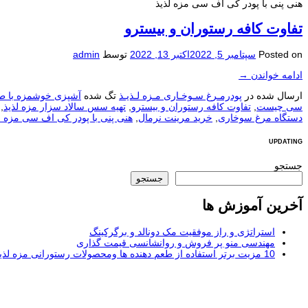
هنی پنی با پودر کی اف سی مزه لذیذ
تفاوت کافه رستوران و بیسترو
Posted on
سپتامبر 5, 2022
اکتبر 13, 2022
توسط
admin
ادامه خواندن
→
ارسال شده در
پودرمـرغ سـوخـاری مـزه لـذیـذ
تگ شده
آشپزی خوشمزه با طع
سی چیست
,
تفاوت کافه رستوران و بیسترو
,
تهیه سس سالاد سزار مزه لذیذ
,
دستگاه مرغ سوخاری
,
خرید مرینت نرمال
,
هنی پنی با پودر کی اف سی مزه ل
UPDATING
جستجو
جستجو
آخرین آموزش ها
استراتژی و راز موفقیت مک دونالد و برگرکینگ
مهندسی منو پر فروش و روانشانسی قیمت گذاری
10 مزیت برتر استفاده از طعم دهنده ها ومحصولات رستورانی مزه لذیذ