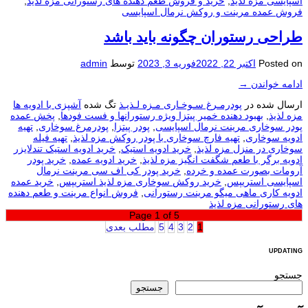
اسپایسی مزه لذیذ
,
خرید و فروش طعم دهنده های رستورانی مزه لذیذ
,
فروش عمده مرینت و روکش نرمال اسپایسی
طراحی رستوران چگونه باید باشد
Posted on
اکتبر 22, 2022
فوریه 3, 2023
توسط
admin
ادامه خواندن
→
ارسال شده در
پودرمـرغ سـوخـاری مـزه لـذیـذ
تگ شده
آشپزی با ادویه ها
مزه لذیذ
,
بهبود دهنده خمیر پیتزا ویژه رستورانها و فست فودها
,
پخش عمده
پودر سوخاری مرینت نرمال اسپایسی
,
پودر پیتزا
,
پودرمرغ سوخاری
,
تهیه
ادویه سوخاری
,
تهیه فارچ سوخاری با پودر روکش مزه لذیذ
,
تهیه فیله
سوخاری در منزل مزه لذیذ
,
خرید ادویه استیک
,
خرید ادویه استیک تندلایزر
ادویه برگر با طعم شگفت انگیز مزه لذیذ
,
خرید ادویه عمده
,
خرید پودر
آرومات بصورت عمده و خرده
,
خرید پودر کی اف سی مرینت نرمال
اسپایسی استریپس
,
خرید روکش سوخاری مزه لذیذ استریپس
,
خرید عمده
ادویه کاری ماهی میگو مرینت رستورانی
,
فروش انواع مرینت و طعم دهنده
های رستورانی مزه لذیذ
Page 1 of 5
1
2
3
4
5
مطلب بعدی
UPDATING
جستجو
جستجو