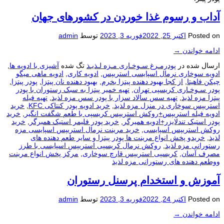
آداب و رسوم غذا خوردن در کشورهای جهان
Posted on
اکتبر 25, 2022
فوریه 3, 2023
توسط
admin
ادامه خواندن
→
ارسال شده در
پودرمـرغ سـوخـاری مـزه لـذیـذ
تگ شده
آشپزی با ادویه ها
,
ادویه سوخاری نرمال اسپایسی استریپس
,
ادویه کاری
,
ادویه ماهی میگو
چیکن فاهیتا
,
از کجا بهبود دهنده پیتزا بخرم
,
بهبود دهنده نان پیتزا
,
پودر پیتزا
,
پودر سـوخـاری کریسپی تهران
,
تهیه خمیر پیتزا به سبک رستوران با پودر
پیتزا مزه لذیذ
,
تهیه سس سالاد سزار با پودر سس مزه لذیذ
,
تهیه فیله
استریپس سوخاری در منزل مزه لذیذ
,
خرید ادویه پودر کنتاکی KFC
,
خرید
ادویه فیله استریپس+روکش استریپس کریسپی با طعم شگفت انگیر
,
خرید
پودر استیک تندلایزر+ادویه همیرگر
,
خرید پودر فلیمر استیک همبرگر
,
خرید
روکش استریپس اسپایسی
,
خرید مرینت نرمال استریپس اسپایسی مزه
لذیذ
,
خریدو پخش انواع مرینت ها پودر پیتزا و سایر طعم دهنده های
رستورانی مزه لذیذ
,
روکش نرمال کریسپی استریپس اسپایسی با طرز
مصرف آسان
,
کریسپی استريپس قارچ سوخاری
,
مرکز پخش انواع مرینت
ووطعم دهنده های رستورانی مزه لذیذ
آموزش و استخدام پرسنل رستوران
Posted on
اکتبر 24, 2022
فوریه 3, 2023
توسط
admin
ادامه خواندن
→