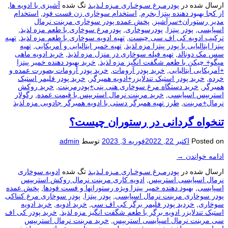
ارسال شده در
پودرمـرغ سـوخـاری مـزه لـذیـذ
تگ شده
آشپزی با ادویه ها
,
از کجا بهبود دهنده پیتزا بخرم
,
استخدام سوخاری زن فست فود
,
استخدام
مدیر رستوران+سرآشپز
,
پخش عمده پودر سوخاری مرینت نرمال
اسپایسی
,
پودر پیتزا
,
پودرسوخاری
,
پودرمرغ سوخاری با طعم مزه لذیذ
,
ترکیب ادویه کی اف سی چیست
,
تهیه ادویه سوخاری با طعم مزه لذیذ
,
تهیه
پیتزا ایتالیایی با پودر پیتزا مزه لذیذ
,
تهیه خمیر ایتالیایی و آمریکایی
,
تهیه
سس مک دونالد
,
تهیه فیله سوخاری در منزل مزه لذیذ
,
خرید ادویه ماهی
میگو+ چیکن با طعم شگفت انگیز مزه لذیذ
,
خرید بهبود دهنده خمیر پیتزا
+آمریکایی ایتالیایی
,
خرید پودر آرومات
,
خرید پودر آرومات بصورت عمده و
خرده
,
خرید پودر استیک تندلایزر+ادویه همیرگر
,
خرید پودر فلیمر استیک
همبرگر
,
خرید دستگاه مرغ سوخاری هنی پنی+پودرمرینت
,
خرید روکش
استریپس اسپایسی
,
خرید مرینت نرمال استریپس با قیمت عمده
,
رگولار
نرمال+مرینت
,
طرز تهیه همبرگر دستی با ادویه همبرگر جادویی مزه لذیذ
تنخواه گردانی در رستوران چيست؟
Posted on
اکتبر 22, 2022
فوریه 3, 2023
توسط
admin
ادامه خواندن
→
ارسال شده در
پودرمـرغ سـوخـاری مـزه لـذیـذ
تگ شده
ادویه سوخاری
نرمال اسپایسی استریپس
,
ادویه کاری مرینت نرمال روکش استریپس
اسپایسی
,
بهبود دهنده خمیر پیتزا ویژه رستورانها و فست فودها
,
پخش عمده
پودر سوخاری مرینت نرمال اسپایسی
,
پودر پیتزا
,
پودر سوخاری مرغ کنناکی
سوخاری
,
خردید پودر فلیمر برگر کی اف سی
,
خرید ادویه
,
خرید ادویه
استیک تندلایزر ادویه برگر با طعم شگفت انگیز مزه لذیذ
,
خرید پودر کی اف
سی مرینت نرمال اسپایسی استریپس
,
خرید مرینت نرمال استریپس